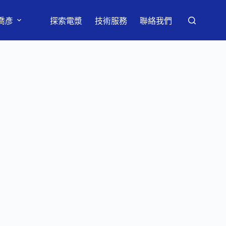
喬彥
探索電漿
技術服務
聯絡我們