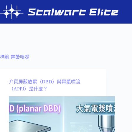
跳
至
主
要
內
容
標籤
電漿噴發
介質屏蔽放電（DBD）與電漿噴流
（APPJ）是什麼？