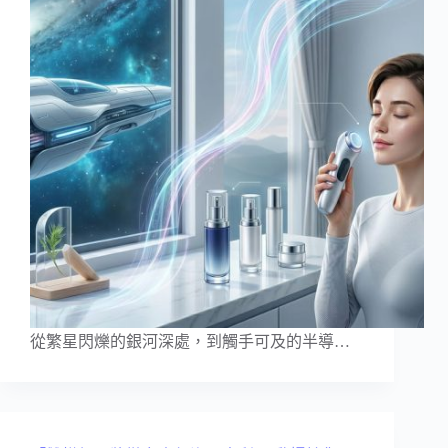
從繁星閃爍的銀河深處，到觸手可及的半導…