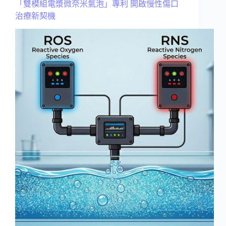
「雙模組電漿微奈米氣泡」專利 開啟慢性傷口
治療新契機