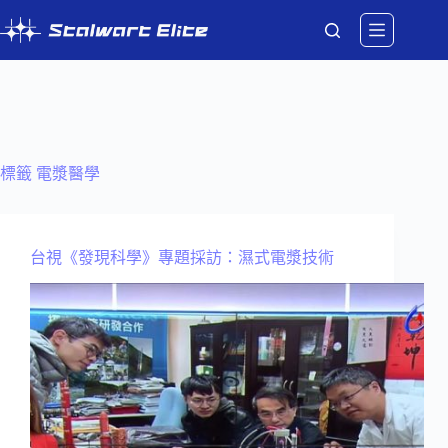
跳
至
主
要
內
容
標籤
電漿醫學
台視《發現科學》專題採訪：濕式電漿技術